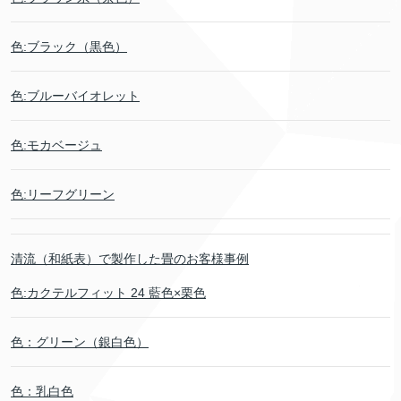
色:ブラック（黒色）
色:ブルーバイオレット
色:モカベージュ
色:リーフグリーン
清流（和紙表）で製作した畳のお客様事例
色:カクテルフィット 24 藍色×栗色
色：グリーン（銀白色）
色：乳白色