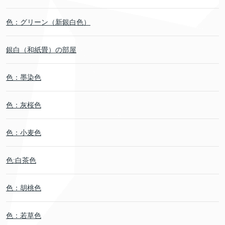
色：グリーン（新銀白色）
銀白（和紙畳）の部屋
色：墨染色
色：灰桜色
色：小麦色
色:白茶色
色：胡桃色
色：若草色