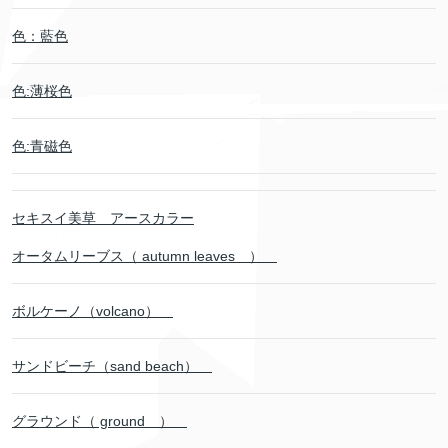
色：藍色
色:薄桜色
色:青磁色
セキスイ美草 アースカラー
オータムリーブス（ autumn leaves ）
ボルケーノ（volcano）
サンドビーチ（sand beach）
グラウンド（ ground ）