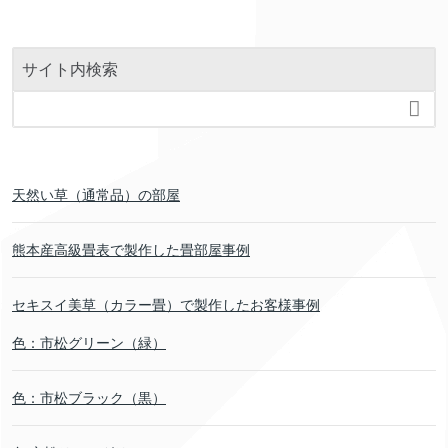
サイト内検索

天然い草（通常品）の部屋
熊本産高級畳表で製作した畳部屋事例
セキスイ美草（カラー畳）で製作したお客様事例
色：市松グリーン（緑）
色：市松ブラック（黒）