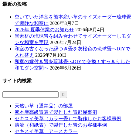
最近の投稿
空いていた洋室を熊本産い草のサイズオーダー琉球畳
で閑静な和室に
2026年8月7日
2026年 夏季休業のお知らせ
2026年8月4日
異素材の琉球畳を組み合わせてサイズオーダーしモダ
ンな和室を実現
2026年7月24日
和室の古くなった縁つき畳を灰桜色の琉球畳へDIYで
入れ替え
2026年7月10日
和室の縁付き畳を琉球畳へDIYで交換！すっきりした
和モダン空間へ
2026年6月26日
サイト内検索

天然い草（通常品）の部屋
熊本産高級畳表で製作した畳部屋事例
セキスイ美草（カラー畳）で製作したお客様事例
清流（和紙表）で製作した畳のお客様事例
セキスイ美草 アースカラー