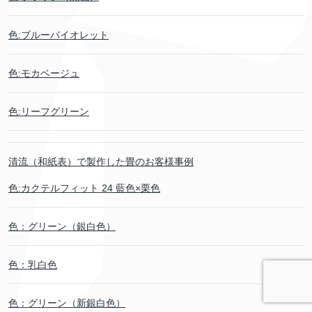
色:ブルーバイオレット
色:モカベージュ
色:リーフグリーン
清流（和紙表）で製作した畳のお客様事例
色:カクテルフィット 24 藍色×栗色
色：グリーン（銀白色）
色：乳白色
色：グリーン（新銀白色）