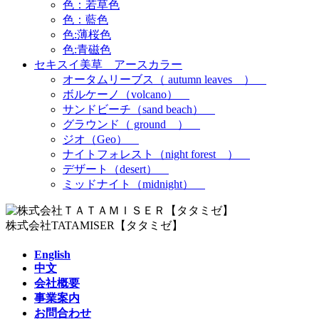
色：若草色
色：藍色
色:薄桜色
色:青磁色
セキスイ美草 アースカラー
オータムリーブス（ autumn leaves ）
ボルケーノ（volcano）
サンドビーチ（sand beach）
グラウンド（ ground ）
ジオ（Geo）
ナイトフォレスト（night forest ）
デザート（desert）
ミッドナイト（midnight）
株式会社TATAMISER【タタミゼ】
English
中文
会社概要
事業案内
お問合わせ