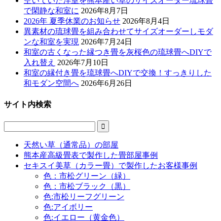
空いていた洋室を熊本産い草のサイズオーダー琉球畳
で閑静な和室に
2026年8月7日
2026年 夏季休業のお知らせ
2026年8月4日
異素材の琉球畳を組み合わせてサイズオーダーしモダ
ンな和室を実現
2026年7月24日
和室の古くなった縁つき畳を灰桜色の琉球畳へDIYで
入れ替え
2026年7月10日
和室の縁付き畳を琉球畳へDIYで交換！すっきりした
和モダン空間へ
2026年6月26日
サイト内検索

天然い草（通常品）の部屋
熊本産高級畳表で製作した畳部屋事例
セキスイ美草（カラー畳）で製作したお客様事例
色：市松グリーン（緑）
色：市松ブラック（黒）
色:市松リーフグリーン
色:アイボリー
色:イエロー（黄金色）