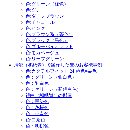
色:グリーン（緑色）
色:グレー
色:ダークブラウン
色:チャコール
色:ピンク
色:ブラウン系（茶色）
色:ブラック（黒色）
色:ブルーバイオレット
色:モカベージュ
色:リーフグリーン
清流（和紙表）で製作した畳のお客様事例
色:カクテルフィット 24 藍色×栗色
色：グリーン（銀白色）
色：乳白色
色：グリーン（新銀白色）
銀白（和紙畳）の部屋
色：墨染色
色：灰桜色
色：小麦色
色:白茶色
色：胡桃色