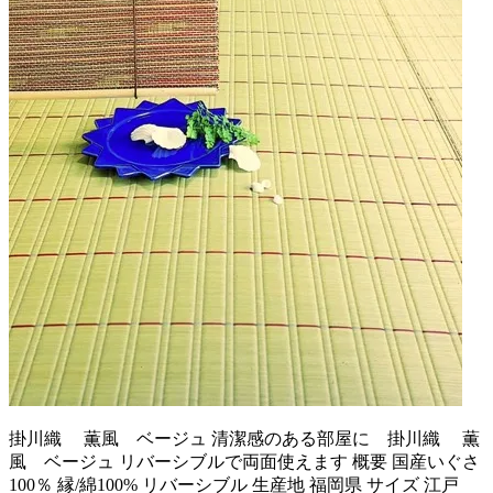
掛川織 薫風 ベージュ 清潔感のある部屋に 掛川織 薫
風 ベージュ リバーシブルで両面使えます 概要 国産いぐさ
100％ 縁/綿100% リバーシブル 生産地 福岡県 サイズ 江戸