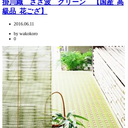
掛川織 さざ波 グリーン 【国産_高
級品_花ござ】
2016.06.11
by wakokoro
0