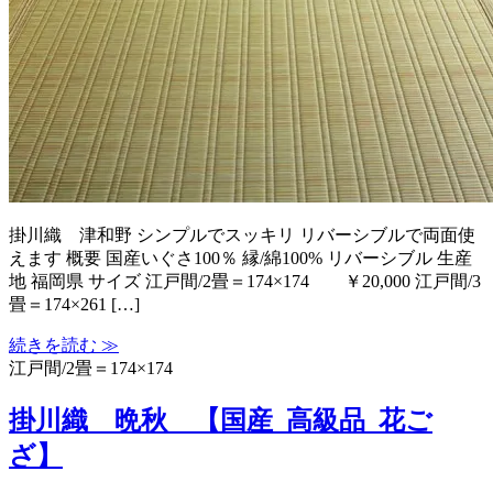
掛川織 津和野 シンプルでスッキリ リバーシブルで両面使
えます 概要 国産いぐさ100％ 縁/綿100% リバーシブル 生産
地 福岡県 サイズ 江戸間/2畳＝174×174 ￥20,000 江戸間/3
畳＝174×261 […]
続きを読む ≫
江戸間/2畳＝174×174
掛川織 晩秋 【国産_高級品_花ご
ざ】