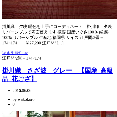
掛川織 夕映 暖色を上手にコーディネート 掛川織 夕映
リバーシブルで両面使えます 概要 国産いぐさ100％ 縁/綿
100% リバーシブル 生産地 福岡県 サイズ 江戸間/2畳＝
174×174 ￥27,200 江戸間/ […]
続きを読む ≫
江戸間/2畳＝174×174
掛川織 さざ波 グレー 【国産_高級
品_花ござ】
2016.06.06
by wakokoro
0