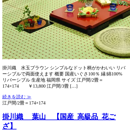
掛川織 水玉ブラウン シンプルなドット柄がかわいい リバ
ーシブルで両面使えます 概要 国産いぐさ100％ 縁/綿100%
リバーシブル 生産地 福岡県 サイズ 江戸間/2畳＝
174×174 ￥13,800 江戸間/3畳 […]
続きを読む ≫
江戸間/2畳＝174×174
掛川織 葉山 【国産_高級品_花ご
ざ】