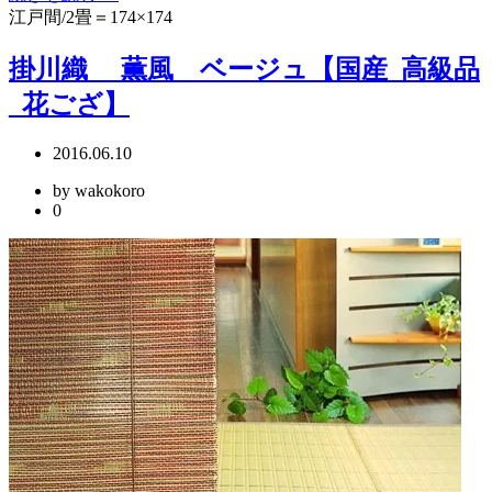
江戸間/2畳＝174×174
掛川織 薫風 ベージュ【国産_高級品
_花ござ】
2016.06.10
by wakokoro
0