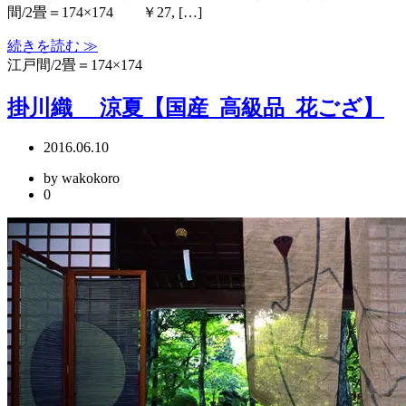
間/2畳＝174×174 ￥27, […]
続きを読む ≫
江戸間/2畳＝174×174
掛川織 涼夏【国産_高級品_花ござ】
2016.06.10
by wakokoro
0