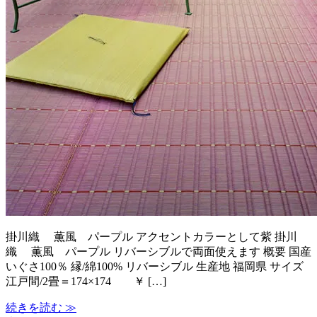
掛川織 薫風 パープル アクセントカラーとして紫 掛川
織 薫風 パープル リバーシブルで両面使えます 概要 国産
いぐさ100％ 縁/綿100% リバーシブル 生産地 福岡県 サイズ
江戸間/2畳＝174×174 ￥ […]
続きを読む ≫