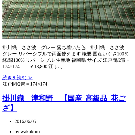
掛川織 さざ波 グレー 落ち着いた色 掛川織 さざ波
グレー リバーシブルで両面使えます 概要 国産いぐさ100％
縁/綿100% リバーシブル 生産地 福岡県 サイズ 江戸間/2畳＝
174×174 ￥13,800 江 […]
続きを読む ≫
江戸間/2畳＝174×174
掛川織 津和野 【国産_高級品_花ご
ざ】
2016.06.05
by wakokoro