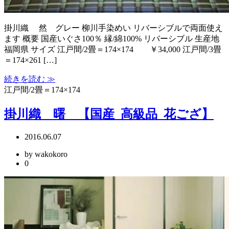
掛川織 然 グレー 柳川手染めい リバーシブルで両面使え
ます 概要 国産いぐさ100％ 縁/綿100% リバーシブル 生産地
福岡県 サイズ 江戸間/2畳＝174×174 ￥34,000 江戸間/3畳
＝174×261 […]
続きを読む ≫
江戸間/2畳＝174×174
掛川織 曙 【国産_高級品_花ござ】
2016.06.07
by wakokoro
0