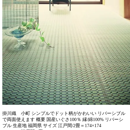
掛川織 小町 シンプルでドット柄がかわいい リバーシブル
で両面使えます 概要 国産いぐさ100％ 縁/綿100% リバーシ
ブル 生産地 福岡県 サイズ 江戸間/2畳＝174×174