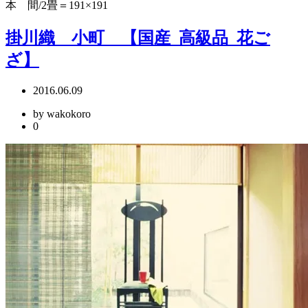
本 間/2畳＝191×191
掛川織 小町 【国産_高級品_花ご
ざ】
2016.06.09
by wakokoro
0