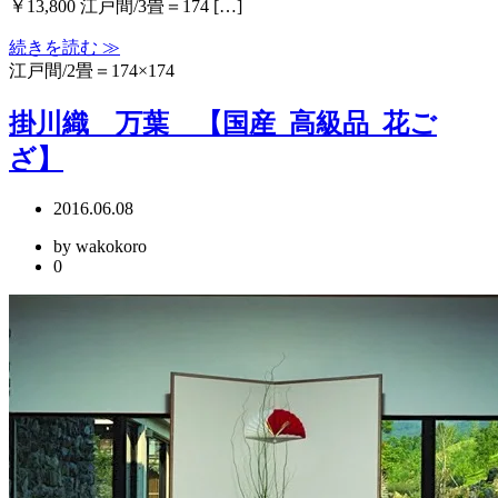
￥13,800 江戸間/3畳＝174 […]
続きを読む ≫
江戸間/2畳＝174×174
掛川織 万葉 【国産_高級品_花ご
ざ】
2016.06.08
by wakokoro
0