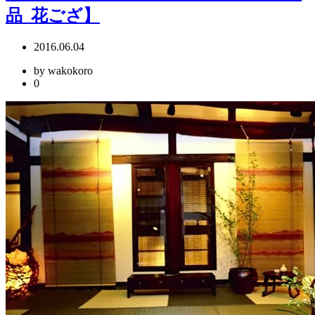
品_花ござ】
2016.06.04
by wakokoro
0