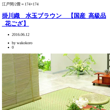
江戸間/2畳＝174×174
掛川織 水玉ブラウン 【国産_高級品
_花ござ】
2016.06.12
by wakokoro
0