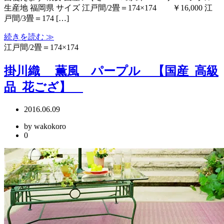
生産地 福岡県 サイズ 江戸間/2畳＝174×174 ￥16,000 江
戸間/3畳＝174 […]
続きを読む ≫
江戸間/2畳＝174×174
掛川織 薫風 パープル 【国産_高級
品_花ござ】
2016.06.09
by wakokoro
0