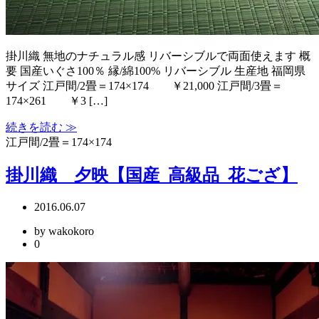
掛川織 無地のナチュラル感 リバーシブルで両面使えます 概
要 国産いぐさ100％ 縁/綿100% リバーシブル 生産地 福岡県
サイズ 江戸間/2畳＝174×174 ￥21,000 江戸間/3畳＝
174×261 ￥3 […]
続きを読む ≫
江戸間/2畳＝174×174
掛川織 夕映【国産_高級品_花ござ】
2016.06.07
by wakokoro
0