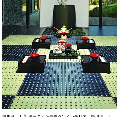
掛川織 万葉 洗練された黒モダンインテリア 掛川織 万