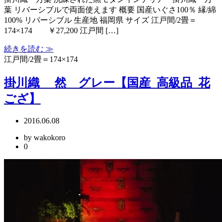
葉 リバーシブルで両面使えます 概要 国産いぐさ100％ 縁/綿
100% リバーシブル 生産地 福岡県 サイズ 江戸間/2畳＝
174×174 ￥27,200 江戸間 […]
続きを読む ≫
江戸間/2畳＝174×174
掛川織 然 グレー【国産_高級品_花
ござ】
2016.06.08
by wakokoro
0