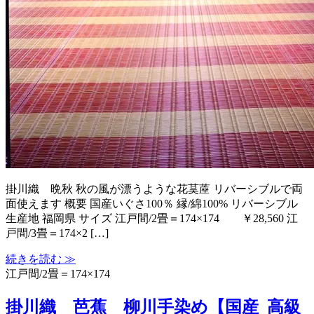
掛川織 晩秋 秋の風が漂うような花茣蓙 リバーシブルで両
面使えます 概要 国産いぐさ100％ 縁/綿100% リバーシブル
生産地 福岡県 サイズ 江戸間/2畳＝174×174 ￥28,560 江
戸間/3畳＝174×2 […]
続きを読む ≫
江戸間/2畳＝174×174
掛川織 芭蕉 柳川手染め【国産_高級