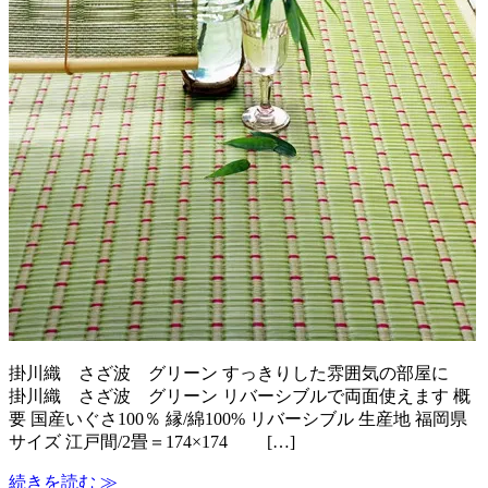
掛川織 さざ波 グリーン すっきりした雰囲気の部屋に
掛川織 さざ波 グリーン リバーシブルで両面使えます 概
要 国産いぐさ100％ 縁/綿100% リバーシブル 生産地 福岡県
サイズ 江戸間/2畳＝174×174 […]
続きを読む ≫