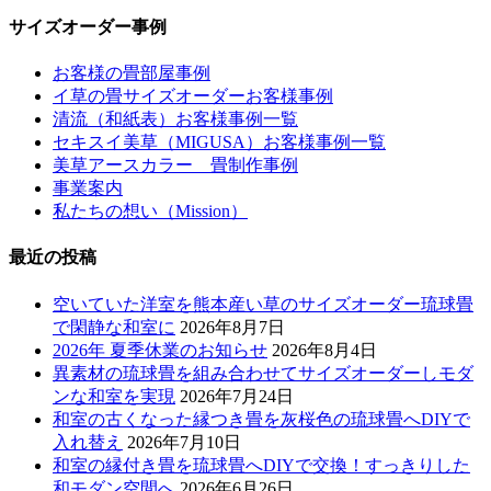
サイズオーダー事例
お客様の畳部屋事例
イ草の畳サイズオーダーお客様事例
清流（和紙表）お客様事例一覧
セキスイ美草（MIGUSA）お客様事例一覧
美草アースカラー 畳制作事例
事業案内
私たちの想い（Mission）
最近の投稿
空いていた洋室を熊本産い草のサイズオーダー琉球畳
で閑静な和室に
2026年8月7日
2026年 夏季休業のお知らせ
2026年8月4日
異素材の琉球畳を組み合わせてサイズオーダーしモダ
ンな和室を実現
2026年7月24日
和室の古くなった縁つき畳を灰桜色の琉球畳へDIYで
入れ替え
2026年7月10日
和室の縁付き畳を琉球畳へDIYで交換！すっきりした
和モダン空間へ
2026年6月26日