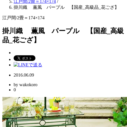
江戸間/2畳＝174×174
/
掛川織 薫風 パープル 【国産_高級品_花ござ】
江戸間/2畳＝174×174
掛川織 薫風 パープル 【国産_高級
品_花ござ】
2016.06.09
by wakokoro
0