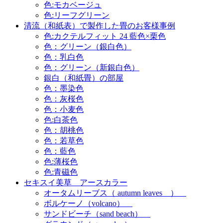
色:モカベージュ
色:リーフグリーン
清流（和紙表）で製作した畳のお客様事例
色:カクテルフィット 24 藍色×栗色
色：グリーン（銀白色）
色：乳白色
色：グリーン（新銀白色）
銀白（和紙畳）の部屋
色：墨染色
色：灰桜色
色：小麦色
色:白茶色
色：胡桃色
色：若草色
色：藍色
色:薄桜色
色:青磁色
セキスイ美草 アースカラー
オータムリーブス（ autumn leaves ）
ボルケーノ（volcano）
サンドビーチ（sand beach）