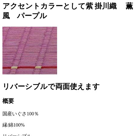
アクセントカラーとして紫 掛川織 薫
風 パープル
リバーシブルで両面使えます
概要
国産いぐさ100％
縁/綿100%