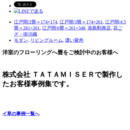
江戸間/2畳＝174×174
,
江戸間/3畳＝174×261
,
江戸間/4.5
畳＝261×261
,
江戸間/6畳＝261×348
,
添島勲商店
,
花ご
ざ・掛川織
モダン
,
リビングルーム
,
濃い紫色
洋室のフローリングへ畳をご検討中のお客様へ
株式会社 ＴＡＴＡＭＩＳＥＲで製作し
たお客様事例集です。
イ草の事例一覧へ