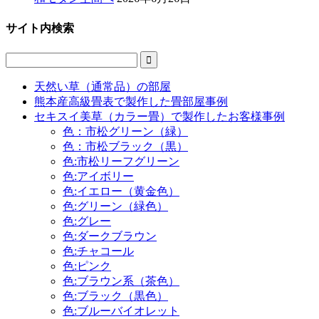
サイト内検索

天然い草（通常品）の部屋
熊本産高級畳表で製作した畳部屋事例
セキスイ美草（カラー畳）で製作したお客様事例
色：市松グリーン（緑）
色：市松ブラック（黒）
色:市松リーフグリーン
色:アイボリー
色:イエロー（黄金色）
色:グリーン（緑色）
色:グレー
色:ダークブラウン
色:チャコール
色:ピンク
色:ブラウン系（茶色）
色:ブラック（黒色）
色:ブルーバイオレット