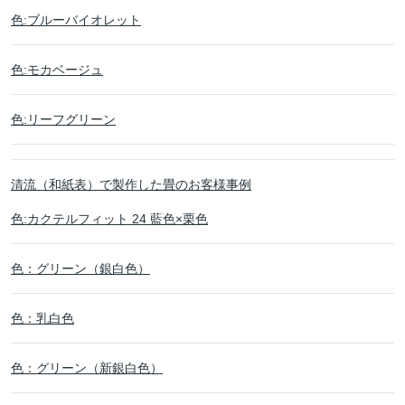
色:ブルーバイオレット
色:モカベージュ
色:リーフグリーン
清流（和紙表）で製作した畳のお客様事例
色:カクテルフィット 24 藍色×栗色
色：グリーン（銀白色）
色：乳白色
色：グリーン（新銀白色）