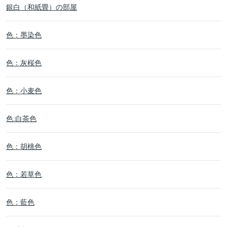
銀白（和紙畳）の部屋
色：墨染色
色：灰桜色
色：小麦色
色:白茶色
色：胡桃色
色：若草色
色：藍色