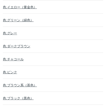
色:イエロー（黄金色）
色:グリーン（緑色）
色:グレー
色:ダークブラウン
色:チャコール
色:ピンク
色:ブラウン系（茶色）
色:ブラック（黒色）