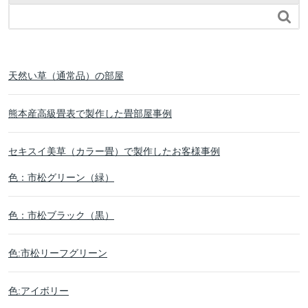

天然い草（通常品）の部屋
熊本産高級畳表で製作した畳部屋事例
セキスイ美草（カラー畳）で製作したお客様事例
色：市松グリーン（緑）
色：市松ブラック（黒）
色:市松リーフグリーン
色:アイボリー