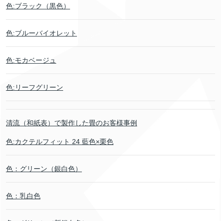
色:ブラック（黒色）
色:ブルーバイオレット
色:モカベージュ
色:リーフグリーン
清流（和紙表）で製作した畳のお客様事例
色:カクテルフィット 24 藍色×栗色
色：グリーン（銀白色）
色：乳白色