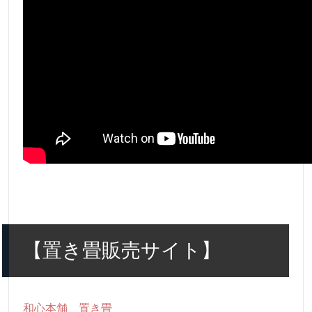
【置き畳販売サイト】
和心本舗 置き畳