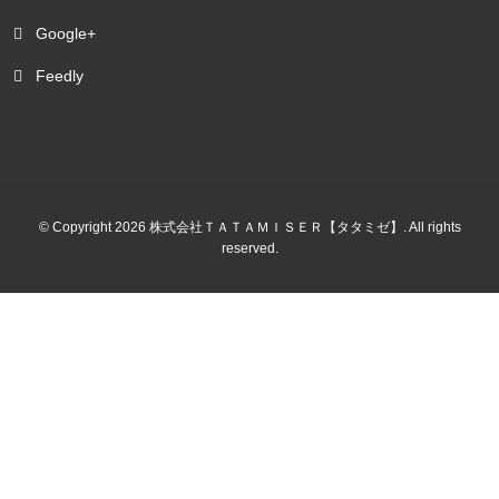
Google+
Feedly
© Copyright 2026 株式会社ＴＡＴＡＭＩＳＥＲ【タタミゼ】. All rights
reserved.