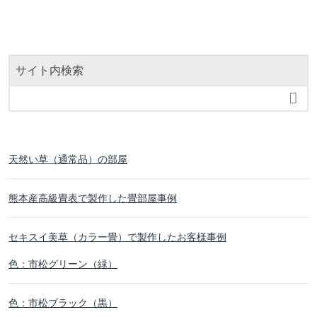
サイト内検索

天然い草（通常品）の部屋
熊本産高級畳表で製作した畳部屋事例
セキスイ美草（カラー畳）で製作したお客様事例
色：市松グリーン（緑）
色：市松ブラック（黒）