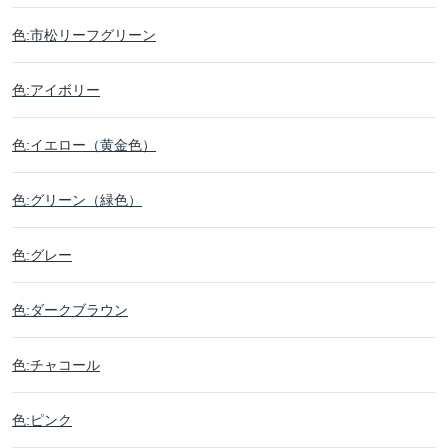
色:市松リーフグリーン
色:アイボリー
色:イエロー（黄金色）
色:グリーン（緑色）
色:グレー
色:ダークブラウン
色:チャコール
色:ピンク