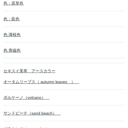
色：若草色
色：藍色
色:薄桜色
色:青磁色
セキスイ美草 アースカラー
オータムリーブス（ autumn leaves ）
ボルケーノ（volcano）
サンドビーチ（sand beach）