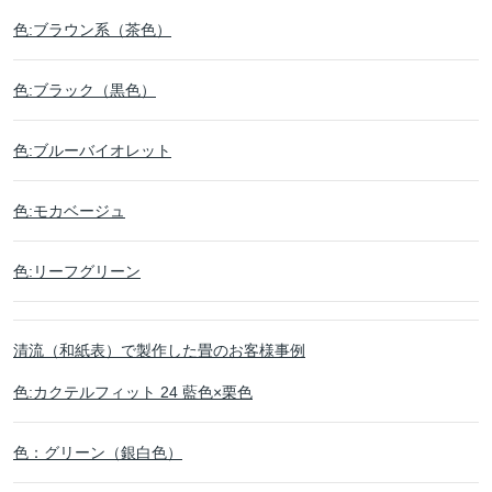
色:ブラウン系（茶色）
色:ブラック（黒色）
色:ブルーバイオレット
色:モカベージュ
色:リーフグリーン
清流（和紙表）で製作した畳のお客様事例
色:カクテルフィット 24 藍色×栗色
色：グリーン（銀白色）