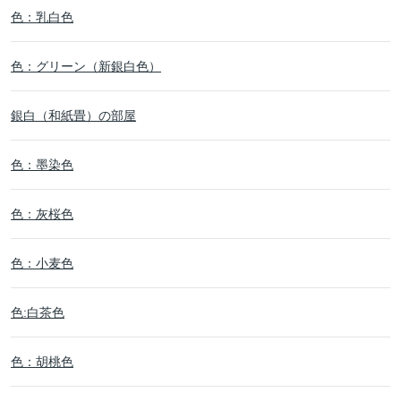
色：乳白色
色：グリーン（新銀白色）
銀白（和紙畳）の部屋
色：墨染色
色：灰桜色
色：小麦色
色:白茶色
色：胡桃色