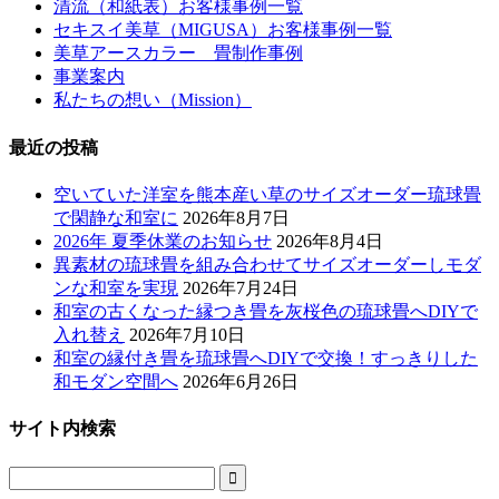
清流（和紙表）お客様事例一覧
セキスイ美草（MIGUSA）お客様事例一覧
美草アースカラー 畳制作事例
事業案内
私たちの想い（Mission）
最近の投稿
空いていた洋室を熊本産い草のサイズオーダー琉球畳
で閑静な和室に
2026年8月7日
2026年 夏季休業のお知らせ
2026年8月4日
異素材の琉球畳を組み合わせてサイズオーダーしモダ
ンな和室を実現
2026年7月24日
和室の古くなった縁つき畳を灰桜色の琉球畳へDIYで
入れ替え
2026年7月10日
和室の縁付き畳を琉球畳へDIYで交換！すっきりした
和モダン空間へ
2026年6月26日
サイト内検索
