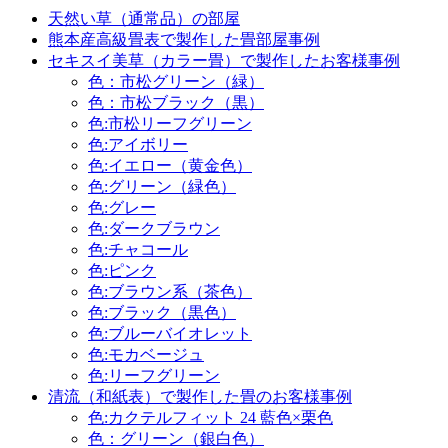
天然い草（通常品）の部屋
熊本産高級畳表で製作した畳部屋事例
セキスイ美草（カラー畳）で製作したお客様事例
色：市松グリーン（緑）
色：市松ブラック（黒）
色:市松リーフグリーン
色:アイボリー
色:イエロー（黄金色）
色:グリーン（緑色）
色:グレー
色:ダークブラウン
色:チャコール
色:ピンク
色:ブラウン系（茶色）
色:ブラック（黒色）
色:ブルーバイオレット
色:モカベージュ
色:リーフグリーン
清流（和紙表）で製作した畳のお客様事例
色:カクテルフィット 24 藍色×栗色
色：グリーン（銀白色）