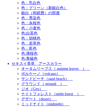
色：乳白色
色：グリーン（新銀白色）
銀白（和紙畳）の部屋
色：墨染色
色：灰桜色
色：小麦色
色:白茶色
色：胡桃色
色：若草色
色：藍色
色:薄桜色
色:青磁色
セキスイ美草 アースカラー
オータムリーブス（ autumn leaves ）
ボルケーノ（volcano）
サンドビーチ（sand beach）
グラウンド（ ground ）
ジオ（Geo）
ナイトフォレスト（night forest ）
デザート（desert）
ミッドナイト（midnight）