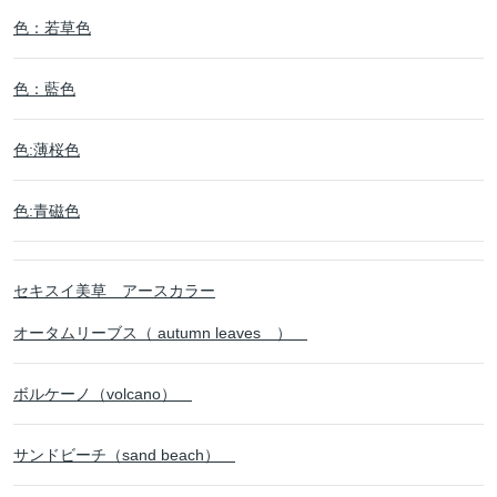
色：若草色
色：藍色
色:薄桜色
色:青磁色
セキスイ美草 アースカラー
オータムリーブス（ autumn leaves ）
ボルケーノ（volcano）
サンドビーチ（sand beach）