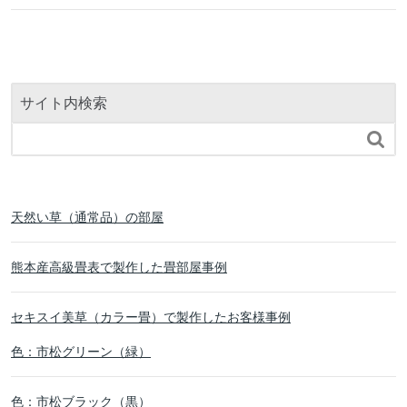
サイト内検索

天然い草（通常品）の部屋
熊本産高級畳表で製作した畳部屋事例
セキスイ美草（カラー畳）で製作したお客様事例
色：市松グリーン（緑）
色：市松ブラック（黒）