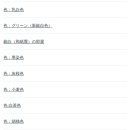
色：乳白色
色：グリーン（新銀白色）
銀白（和紙畳）の部屋
色：墨染色
色：灰桜色
色：小麦色
色:白茶色
色：胡桃色