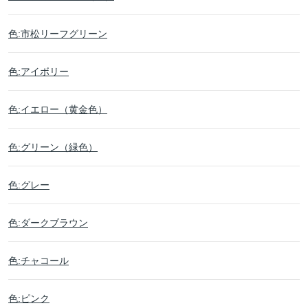
色:市松リーフグリーン
色:アイボリー
色:イエロー（黄金色）
色:グリーン（緑色）
色:グレー
色:ダークブラウン
色:チャコール
色:ピンク