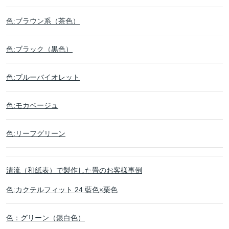
色:ブラウン系（茶色）
色:ブラック（黒色）
色:ブルーバイオレット
色:モカベージュ
色:リーフグリーン
清流（和紙表）で製作した畳のお客様事例
色:カクテルフィット 24 藍色×栗色
色：グリーン（銀白色）