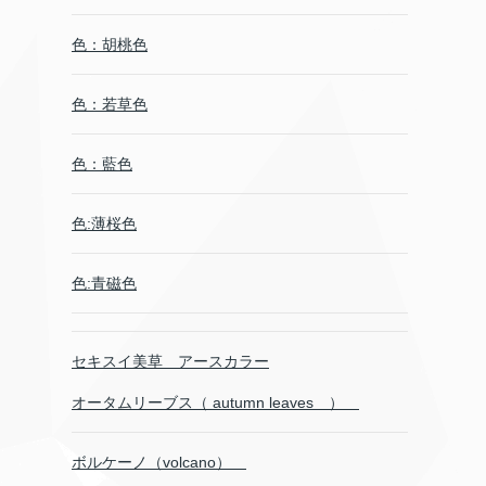
色：胡桃色
色：若草色
色：藍色
色:薄桜色
色:青磁色
セキスイ美草 アースカラー
オータムリーブス（ autumn leaves ）
ボルケーノ（volcano）