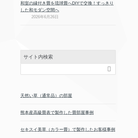
和室の縁付き畳を琉球畳へDIYで交換！すっきり
した和モダン空間へ
2026年6月26日
サイト内検索

天然い草（通常品）の部屋
熊本産高級畳表で製作した畳部屋事例
セキスイ美草（カラー畳）で製作したお客様事例