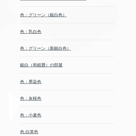
色：グリーン（銀白色）
色：乳白色
色：グリーン（新銀白色）
銀白（和紙畳）の部屋
色：墨染色
色：灰桜色
色：小麦色
色:白茶色