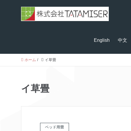
English
中文
ホーム
/
イ草畳
イ草畳
ベッド用畳