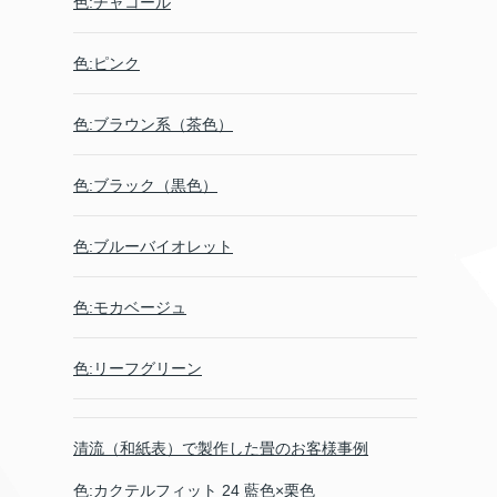
色:チャコール
色:ピンク
色:ブラウン系（茶色）
色:ブラック（黒色）
色:ブルーバイオレット
色:モカベージュ
色:リーフグリーン
清流（和紙表）で製作した畳のお客様事例
色:カクテルフィット 24 藍色×栗色