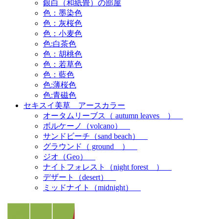
銀白（和紙畳）の部屋
色：墨染色
色：灰桜色
色：小麦色
色:白茶色
色：胡桃色
色：若草色
色：藍色
色:薄桜色
色:青磁色
セキスイ美草 アースカラー
オータムリーブス（ autumn leaves ）
ボルケーノ（volcano）
サンドビーチ（sand beach）
グラウンド（ ground ）
ジオ（Geo）
ナイトフォレスト（night forest ）
デザート（desert）
ミッドナイト（midnight）