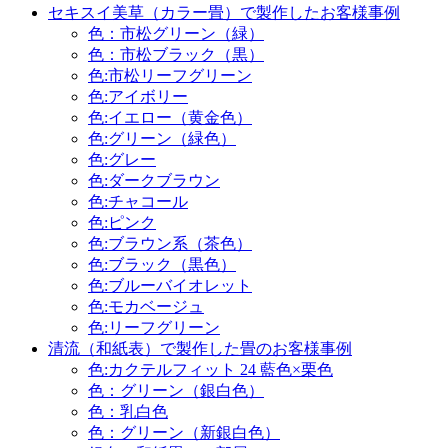
セキスイ美草（カラー畳）で製作したお客様事例
色：市松グリーン（緑）
色：市松ブラック（黒）
色:市松リーフグリーン
色:アイボリー
色:イエロー（黄金色）
色:グリーン（緑色）
色:グレー
色:ダークブラウン
色:チャコール
色:ピンク
色:ブラウン系（茶色）
色:ブラック（黒色）
色:ブルーバイオレット
色:モカベージュ
色:リーフグリーン
清流（和紙表）で製作した畳のお客様事例
色:カクテルフィット 24 藍色×栗色
色：グリーン（銀白色）
色：乳白色
色：グリーン（新銀白色）