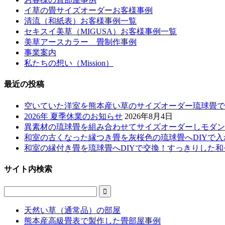
イ草の畳サイズオーダーお客様事例
清流（和紙表）お客様事例一覧
セキスイ美草（MIGUSA）お客様事例一覧
美草アースカラー 畳制作事例
事業案内
私たちの想い（Mission）
最近の投稿
空いていた洋室を熊本産い草のサイズオーダー琉球畳で
2026年 夏季休業のお知らせ
2026年8月4日
異素材の琉球畳を組み合わせてサイズオーダーしモダン
和室の古くなった縁つき畳を灰桜色の琉球畳へDIYで入
和室の縁付き畳を琉球畳へDIYで交換！すっきりした
サイト内検索

天然い草（通常品）の部屋
熊本産高級畳表で製作した畳部屋事例