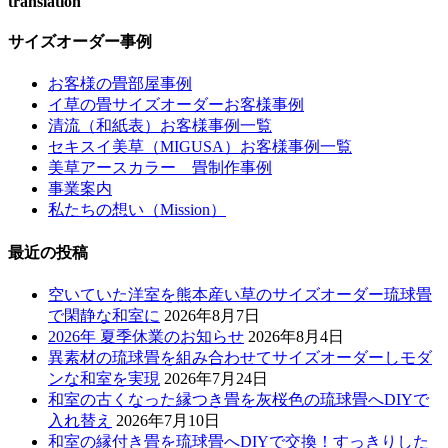
translation
サイズオーダー事例
お客様の畳部屋事例
イ草の畳サイズオーダーお客様事例
清流（和紙表）お客様事例一覧
セキスイ美草（MIGUSA）お客様事例一覧
美草アースカラー 畳制作事例
事業案内
私たちの想い（Mission）
最近の投稿
空いていた洋室を熊本産い草のサイズオーダー琉球畳
で閑静な和室に
2026年8月7日
2026年 夏季休業のお知らせ
2026年8月4日
異素材の琉球畳を組み合わせてサイズオーダーしモダ
ンな和室を実現
2026年7月24日
和室の古くなった縁つき畳を灰桜色の琉球畳へDIYで
入れ替え
2026年7月10日
和室の縁付き畳を琉球畳へDIYで交換！すっきりした