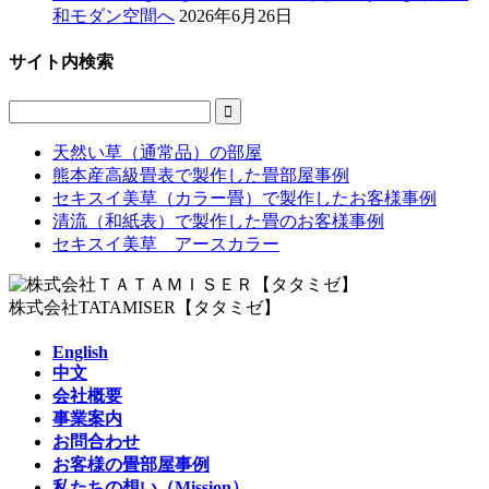
和モダン空間へ
2026年6月26日
サイト内検索

天然い草（通常品）の部屋
熊本産高級畳表で製作した畳部屋事例
セキスイ美草（カラー畳）で製作したお客様事例
清流（和紙表）で製作した畳のお客様事例
セキスイ美草 アースカラー
株式会社TATAMISER【タタミゼ】
English
中文
会社概要
事業案内
お問合わせ
お客様の畳部屋事例
私たちの想い（Mission）