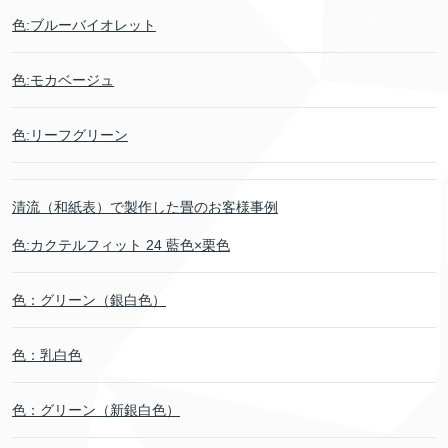
色:ブルーバイオレット
色:モカベージュ
色:リーフグリーン
清流（和紙表）で製作した畳のお客様事例
色:カクテルフィット 24 藍色×栗色
色：グリーン（銀白色）
色：乳白色
色：グリーン（新銀白色）