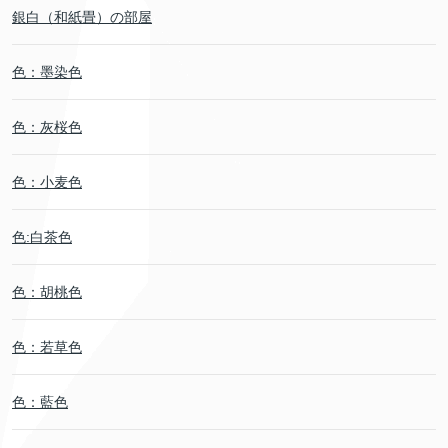
銀白（和紙畳）の部屋
色：墨染色
色：灰桜色
色：小麦色
色:白茶色
色：胡桃色
色：若草色
色：藍色