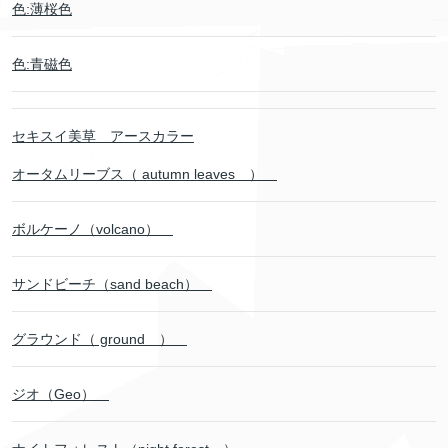
色:薄桜色
色:青磁色
セキスイ美草 アースカラー
オータムリーブス（ autumn leaves ）
ボルケーノ（volcano）
サンドビーチ（sand beach）
グラウンド（ ground ）
ジオ（Geo）