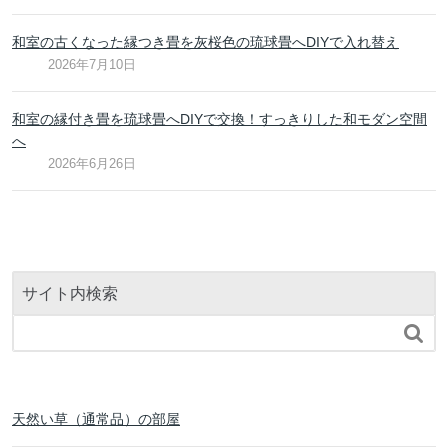
和室の古くなった縁つき畳を灰桜色の琉球畳へDIYで入れ替え
2026年7月10日
和室の縁付き畳を琉球畳へDIYで交換！すっきりした和モダン空間
へ
2026年6月26日
サイト内検索

天然い草（通常品）の部屋