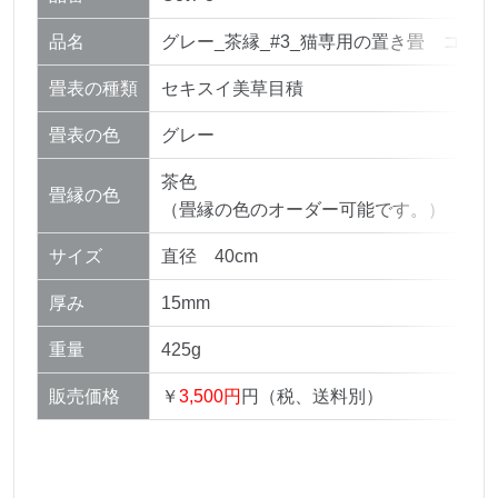
品名
グレー_茶縁_#3_猫専用の置き畳 コット
畳表の種類
セキスイ美草目積
畳表の色
グレー
茶色
畳縁の色
（畳縁の色のオーダー可能です。）
サイズ
直径 40cm
厚み
15mm
重量
425g
販売価格
￥
3,500円
円（
税、送料別）