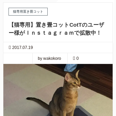
猫専用置き畳コット
【猫専用】置き畳コットCotTのユーザ
ー様がＩｎｓｔａｇｒａｍで拡散中！
2017.07.19
by wakokoro
0