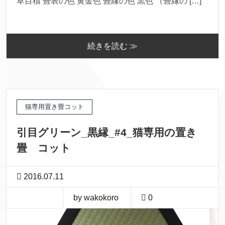
草目積 畳表の色 黄金色 畳縁の色 黒色 （畳縁の […]
続きを読む ≫
猫専用置き畳コット
引目グリーン_黒縁_#4_猫専用の置き
畳 コット
2016.07.11
by wakokoro
0