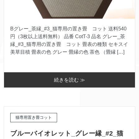
Bグレー_茶縁_#3_猫専用の置き畳 コット 送料540
円（3枚以上送料無料） 品番 CotT-3 品名 グレー_茶
縁_#3_猫専用の置き畳 コット 畳表の種類 セキスイ
美草目積 畳表の色 グレー 畳縁の色 茶色 （畳縁 […]
続きを読む ≫
猫専用置き畳コット
ブルーバイオレット_グレー縁_#2_猫