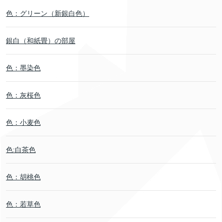
色：グリーン（新銀白色）
銀白（和紙畳）の部屋
色：墨染色
色：灰桜色
色：小麦色
色:白茶色
色：胡桃色
色：若草色