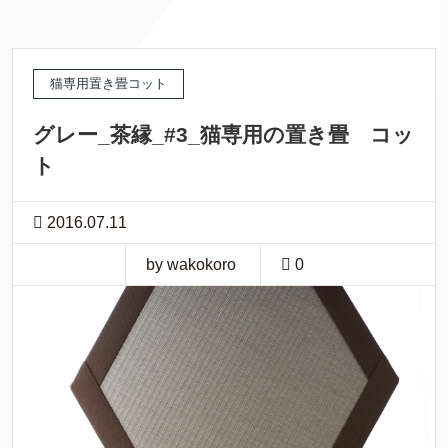
猫専用置き畳コット
グレー_茶縁_#3_猫専用の置き畳 コッ
ト
2016.07.11
by wakokoro
0