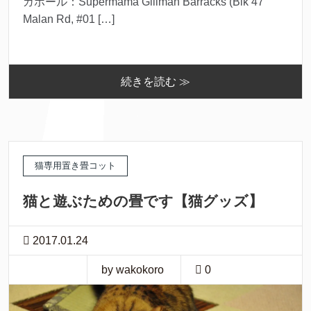
ガポール：Supermama Gillman Barracks (Blk 47
Malan Rd, #01 […]
続きを読む ≫
猫専用置き畳コット
猫と遊ぶための畳です【猫グッズ】
2017.01.24
by wakokoro
0