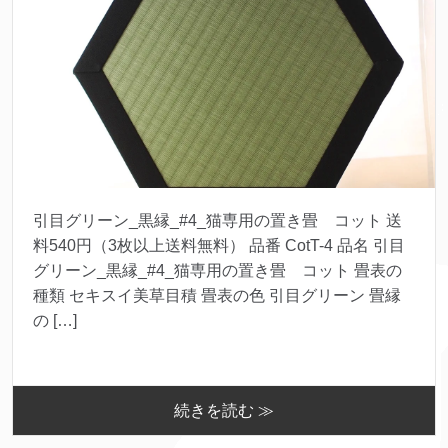
引目グリーン_黒縁_#4_猫専用の置き畳 コット 送
料540円（3枚以上送料無料） 品番 CotT-4 品名 引目
グリーン_黒縁_#4_猫専用の置き畳 コット 畳表の
種類 セキスイ美草目積 畳表の色 引目グリーン 畳縁
の […]
続きを読む ≫