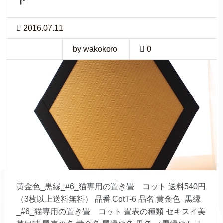
2016.07.11
by wakokoro
0
黄金色_黒縁_#6_猫専用の置き畳 コット 送料540円
（3枚以上送料無料） 品番 CotT-6 品名 黄金色_黒縁
_#6_猫専用の置き畳 コット 畳表の種類 セキスイ美