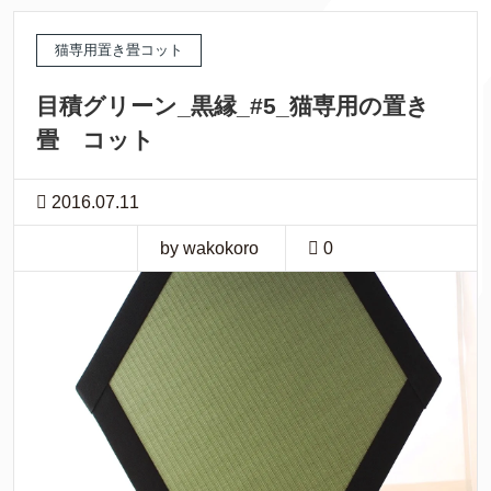
猫専用置き畳コット
目積グリーン_黒縁_#5_猫専用の置き
畳 コット
2016.07.11
by wakokoro
0