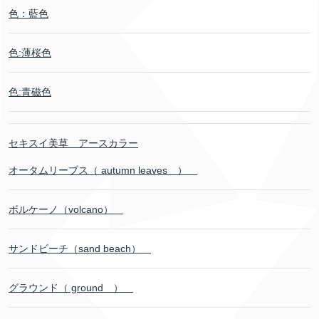
色：藍色
色:薄桜色
色:青磁色
セキスイ美草 アースカラー
オータムリーブス（ autumn leaves ）
ボルケーノ（volcano）
サンドビーチ（sand beach）
グラウンド（ ground ）