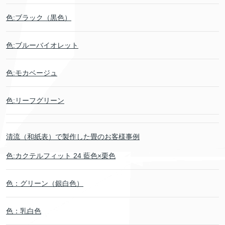
色:ブラック（黒色）
色:ブルーバイオレット
色:モカベージュ
色:リーフグリーン
清流（和紙表）で製作した畳のお客様事例
色:カクテルフィット 24 藍色×栗色
色：グリーン（銀白色）
色：乳白色