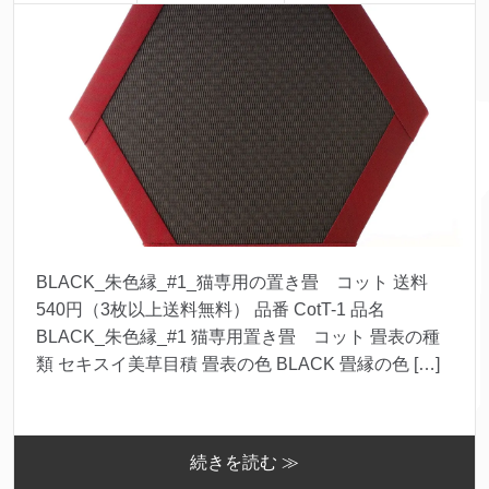
BLACK_朱色縁_#1_猫専用の置き畳 コット 送料
540円（3枚以上送料無料） 品番 CotT-1 品名
BLACK_朱色縁_#1 猫専用置き畳 コット 畳表の種
類 セキスイ美草目積 畳表の色 BLACK 畳縁の色 […]
続きを読む ≫