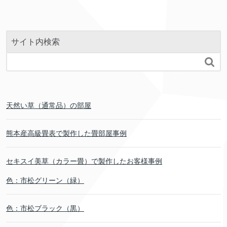
サイト内検索

天然い草（通常品）の部屋
熊本産高級畳表で製作した畳部屋事例
セキスイ美草（カラー畳）で製作したお客様事例
色：市松グリーン（緑）
色：市松ブラック（黒）