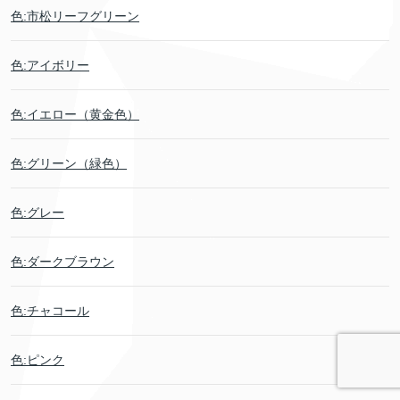
色:市松リーフグリーン
色:アイボリー
色:イエロー（黄金色）
色:グリーン（緑色）
色:グレー
色:ダークブラウン
色:チャコール
色:ピンク