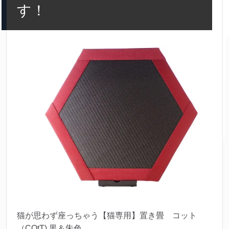
す！
猫が思わず座っちゃう【猫専用】置き畳 コット
（COtT) 黒＆朱色