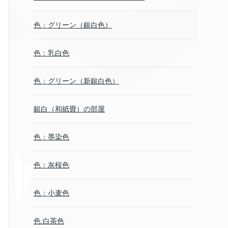
色：グリーン（銀白色）
色：乳白色
色：グリーン（新銀白色）
銀白（和紙畳）の部屋
色：墨染色
色：灰桜色
色：小麦色
色:白茶色