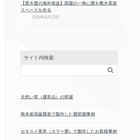
【置き畳の海外発送】部屋の一角に畳を敷き茶道
スペースを作る
2026年6月12日
サイト内検索

天然い草（通常品）の部屋
熊本産高級畳表で製作した畳部屋事例
セキスイ美草（カラー畳）で製作したお客様事例