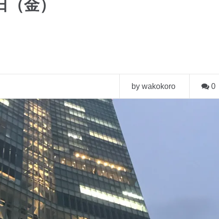
日（金）
by wakokoro
0