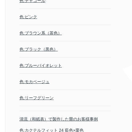
色:チャコール
色:ピンク
色:ブラウン系（茶色）
色:ブラック（黒色）
色:ブルーバイオレット
色:モカベージュ
色:リーフグリーン
清流（和紙表）で製作した畳のお客様事例
色:カクテルフィット 24 藍色×栗色