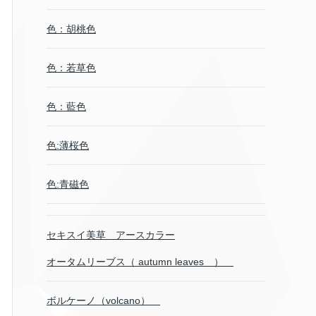
色：胡桃色
色：若草色
色：藍色
色:薄桜色
色:青磁色
セキスイ美草 アースカラー
オータムリーブス（ autumn leaves ）
ボルケーノ（volcano）