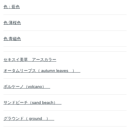
色：藍色
色:薄桜色
色:青磁色
セキスイ美草 アースカラー
オータムリーブス（ autumn leaves ）
ボルケーノ（volcano）
サンドビーチ（sand beach）
グラウンド（ ground ）