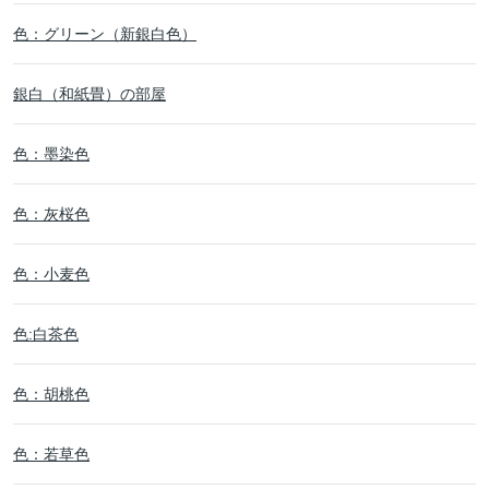
色：グリーン（新銀白色）
銀白（和紙畳）の部屋
色：墨染色
色：灰桜色
色：小麦色
色:白茶色
色：胡桃色
色：若草色