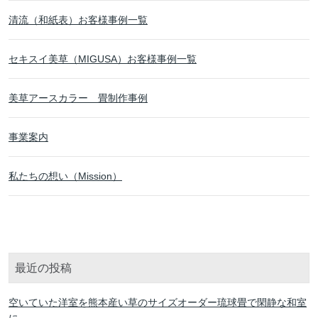
清流（和紙表）お客様事例一覧
セキスイ美草（MIGUSA）お客様事例一覧
美草アースカラー 畳制作事例
事業案内
私たちの想い（Mission）
最近の投稿
空いていた洋室を熊本産い草のサイズオーダー琉球畳で閑静な和室
に