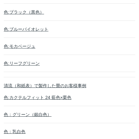
色:ブラック（黒色）
色:ブルーバイオレット
色:モカベージュ
色:リーフグリーン
清流（和紙表）で製作した畳のお客様事例
色:カクテルフィット 24 藍色×栗色
色：グリーン（銀白色）
色：乳白色