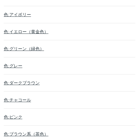
色:アイボリー
色:イエロー（黄金色）
色:グリーン（緑色）
色:グレー
色:ダークブラウン
色:チャコール
色:ピンク
色:ブラウン系（茶色）