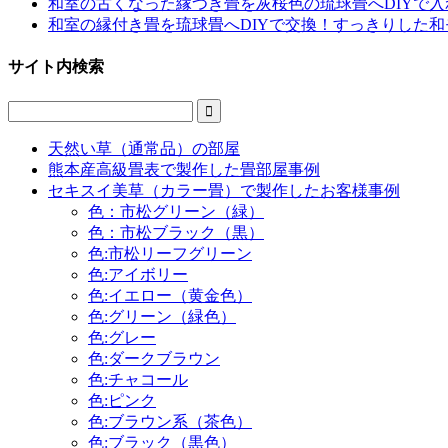
和室の古くなった縁つき畳を灰桜色の琉球畳へDIYで入
和室の縁付き畳を琉球畳へDIYで交換！すっきりした
サイト内検索

天然い草（通常品）の部屋
熊本産高級畳表で製作した畳部屋事例
セキスイ美草（カラー畳）で製作したお客様事例
色：市松グリーン（緑）
色：市松ブラック（黒）
色:市松リーフグリーン
色:アイボリー
色:イエロー（黄金色）
色:グリーン（緑色）
色:グレー
色:ダークブラウン
色:チャコール
色:ピンク
色:ブラウン系（茶色）
色:ブラック（黒色）