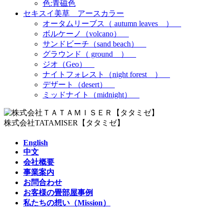
色:青磁色
セキスイ美草 アースカラー
オータムリーブス（ autumn leaves ）
ボルケーノ（volcano）
サンドビーチ（sand beach）
グラウンド（ ground ）
ジオ（Geo）
ナイトフォレスト（night forest ）
デザート（desert）
ミッドナイト（midnight）
株式会社TATAMISER【タタミゼ】
English
中文
会社概要
事業案内
お問合わせ
お客様の畳部屋事例
私たちの想い（Mission）