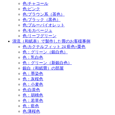
色:チャコール
色:ピンク
色:ブラウン系（茶色）
色:ブラック（黒色）
色:ブルーバイオレット
色:モカベージュ
色:リーフグリーン
清流（和紙表）で製作した畳のお客様事例
色:カクテルフィット 24 藍色×栗色
色：グリーン（銀白色）
色：乳白色
色：グリーン（新銀白色）
銀白（和紙畳）の部屋
色：墨染色
色：灰桜色
色：小麦色
色:白茶色
色：胡桃色
色：若草色
色：藍色
色:薄桜色