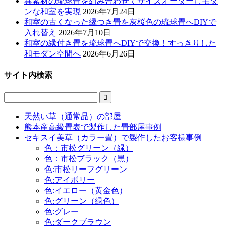
異素材の琉球畳を組み合わせてサイズオーダーしモダ
ンな和室を実現
2026年7月24日
和室の古くなった縁つき畳を灰桜色の琉球畳へDIYで
入れ替え
2026年7月10日
和室の縁付き畳を琉球畳へDIYで交換！すっきりした
和モダン空間へ
2026年6月26日
サイト内検索

天然い草（通常品）の部屋
熊本産高級畳表で製作した畳部屋事例
セキスイ美草（カラー畳）で製作したお客様事例
色：市松グリーン（緑）
色：市松ブラック（黒）
色:市松リーフグリーン
色:アイボリー
色:イエロー（黄金色）
色:グリーン（緑色）
色:グレー
色:ダークブラウン