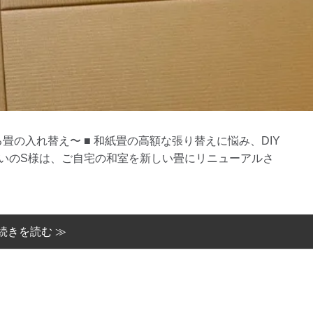
畳の入れ替え〜 ■ 和紙畳の高額な張り替えに悩み、DIY
まいのS様は、ご自宅の和室を新しい畳にリニューアルさ
続きを読む ≫