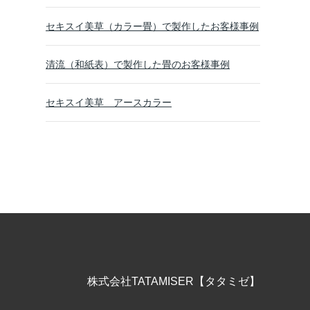
セキスイ美草（カラー畳）で製作したお客様事例
清流（和紙表）で製作した畳のお客様事例
セキスイ美草 アースカラー
株式会社TATAMISER【タタミゼ】