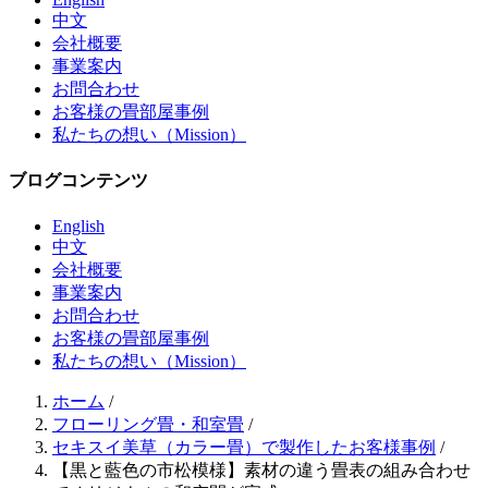
中文
会社概要
事業案内
お問合わせ
お客様の畳部屋事例
私たちの想い（Mission）
ブログコンテンツ
English
中文
会社概要
事業案内
お問合わせ
お客様の畳部屋事例
私たちの想い（Mission）
ホーム
/
フローリング畳・和室畳
/
セキスイ美草（カラー畳）で製作したお客様事例
/
【黒と藍色の市松模様】素材の違う畳表の組み合わせ