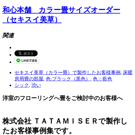
和心本舗 カラー畳サイズオーダー
（セキスイ美草）
関連
セキスイ美草（カラー畳）で製作したお客様事例
,
床暖
房用畳の部屋
,
色:ブラック（黒色）
,
色：藍色
シック
,
渋い
洋室のフローリングへ畳をご検討中のお客様へ
株式会社 ＴＡＴＡＭＩＳＥＲで製作し
たお客様事例集です。