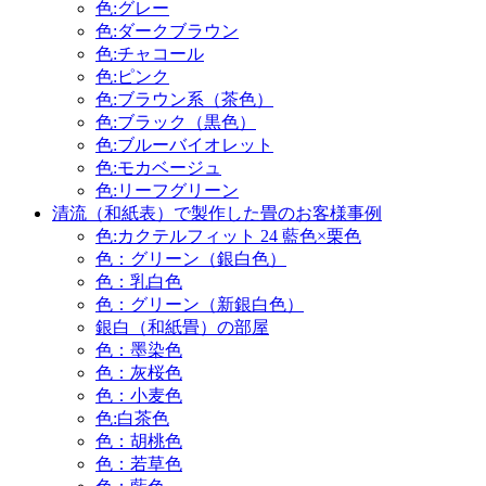
色:グレー
色:ダークブラウン
色:チャコール
色:ピンク
色:ブラウン系（茶色）
色:ブラック（黒色）
色:ブルーバイオレット
色:モカベージュ
色:リーフグリーン
清流（和紙表）で製作した畳のお客様事例
色:カクテルフィット 24 藍色×栗色
色：グリーン（銀白色）
色：乳白色
色：グリーン（新銀白色）
銀白（和紙畳）の部屋
色：墨染色
色：灰桜色
色：小麦色
色:白茶色
色：胡桃色
色：若草色