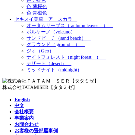
色：藍色
色:薄桜色
色:青磁色
セキスイ美草 アースカラー
オータムリーブス（ autumn leaves ）
ボルケーノ（volcano）
サンドビーチ（sand beach）
グラウンド（ ground ）
ジオ（Geo）
ナイトフォレスト（night forest ）
デザート（desert）
ミッドナイト（midnight）
株式会社TATAMISER【タタミゼ】
English
中文
会社概要
事業案内
お問合わせ
お客様の畳部屋事例