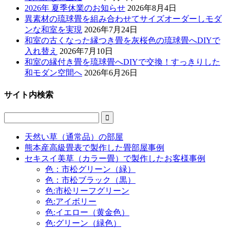
2026年 夏季休業のお知らせ
2026年8月4日
異素材の琉球畳を組み合わせてサイズオーダーしモダ
ンな和室を実現
2026年7月24日
和室の古くなった縁つき畳を灰桜色の琉球畳へDIYで
入れ替え
2026年7月10日
和室の縁付き畳を琉球畳へDIYで交換！すっきりした
和モダン空間へ
2026年6月26日
サイト内検索

天然い草（通常品）の部屋
熊本産高級畳表で製作した畳部屋事例
セキスイ美草（カラー畳）で製作したお客様事例
色：市松グリーン（緑）
色：市松ブラック（黒）
色:市松リーフグリーン
色:アイボリー
色:イエロー（黄金色）
色:グリーン（緑色）