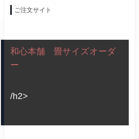
ご注文サイト
和心本舗 畳サイズオーダ
ー
/h2>