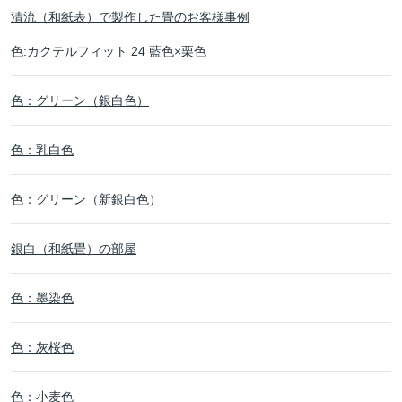
清流（和紙表）で製作した畳のお客様事例
色:カクテルフィット 24 藍色×栗色
色：グリーン（銀白色）
色：乳白色
色：グリーン（新銀白色）
銀白（和紙畳）の部屋
色：墨染色
色：灰桜色
色：小麦色