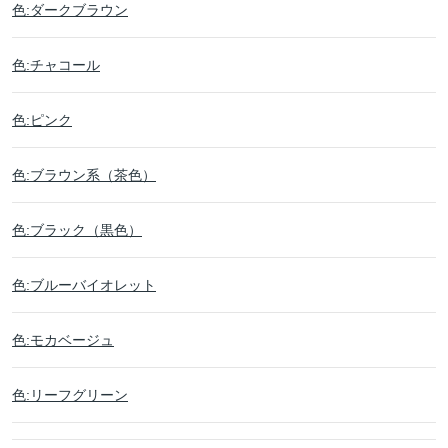
色:ダークブラウン
色:チャコール
色:ピンク
色:ブラウン系（茶色）
色:ブラック（黒色）
色:ブルーバイオレット
色:モカベージュ
色:リーフグリーン