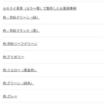
セキスイ美草（カラー畳）で製作したお客様事例
色：市松グリーン（緑）
色：市松ブラック（黒）
色:市松リーフグリーン
色:アイボリー
色:イエロー（黄金色）
色:グリーン（緑色）
色:グレー