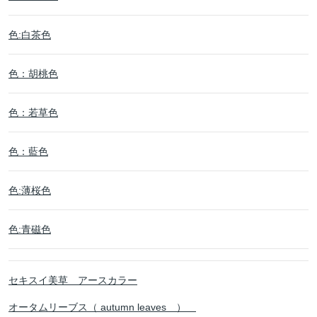
色:白茶色
色：胡桃色
色：若草色
色：藍色
色:薄桜色
色:青磁色
セキスイ美草 アースカラー
オータムリーブス（ autumn leaves ）