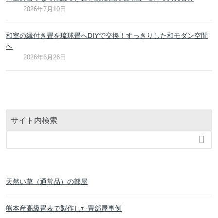
2026年7月10日
和室の縁付き畳を琉球畳へDIYで交換！すっきりした和モダン空間
へ
2026年6月26日
サイト内検索

天然い草（通常品）の部屋
熊本産高級畳表で製作した畳部屋事例