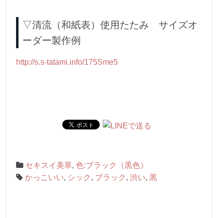
▽清流（和紙表）使用たたみ サイズオ
ーダー製作例
http://s.s-tatami.info/175Sme5
セキスイ美草
,
色:ブラック（黒色）
かっこいい
,
シック
,
ブラック
,
渋い
,
黒