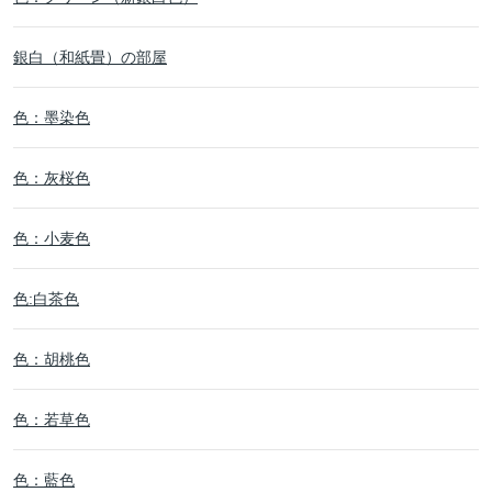
銀白（和紙畳）の部屋
色：墨染色
色：灰桜色
色：小麦色
色:白茶色
色：胡桃色
色：若草色
色：藍色