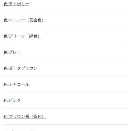
色:アイボリー
色:イエロー（黄金色）
色:グリーン（緑色）
色:グレー
色:ダークブラウン
色:チャコール
色:ピンク
色:ブラウン系（茶色）