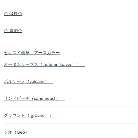
色:薄桜色
色:青磁色
セキスイ美草 アースカラー
オータムリーブス（ autumn leaves ）
ボルケーノ（volcano）
サンドビーチ（sand beach）
グラウンド（ ground ）
ジオ（Geo）