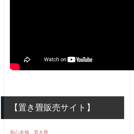
【置き畳販売サイト】
和心本舗 置き畳