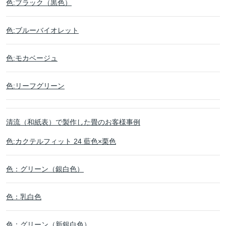
色:ブラック（黒色）
色:ブルーバイオレット
色:モカベージュ
色:リーフグリーン
清流（和紙表）で製作した畳のお客様事例
色:カクテルフィット 24 藍色×栗色
色：グリーン（銀白色）
色：乳白色
色：グリーン（新銀白色）