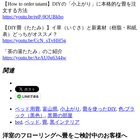
【How to order tatami】DIYの「小上がり」に本格的な畳を注
文する方法
https://youtu.be/rgP-9OUBkbo
【DIY畳（たたみ）】イ草（いぐさ）と新素材（樹脂・和紙
表）どっちがオススメ？
https://youtu.be/CcN_sTvHH5g
「茶の湯たたみ」のご紹介
https://youtu.be/AeAU0g6344w
関連
ベッド用畳
,
富山県
,
小上がり
,
畳を使ったDIY
,
色:ブラ
ック（黒色）
,
黒畳の部屋
bed
,
ベッド
,
畳
,
黒インテリア
洋室のフローリングへ畳をご検討中のお客様へ