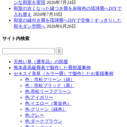
ンな和室を実現
2026年7月24日
和室の古くなった縁つき畳を灰桜色の琉球畳へDIYで
入れ替え
2026年7月10日
和室の縁付き畳を琉球畳へDIYで交換！すっきりした
和モダン空間へ
2026年6月26日
サイト内検索

天然い草（通常品）の部屋
熊本産高級畳表で製作した畳部屋事例
セキスイ美草（カラー畳）で製作したお客様事例
色：市松グリーン（緑）
色：市松ブラック（黒）
色:市松リーフグリーン
色:アイボリー
色:イエロー（黄金色）
色:グリーン（緑色）
色:グレー
色:ダークブラウン