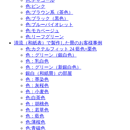
色:チャコール
色:ピンク
色:ブラウン系（茶色）
色:ブラック（黒色）
色:ブルーバイオレット
色:モカベージュ
色:リーフグリーン
清流（和紙表）で製作した畳のお客様事例
色:カクテルフィット 24 藍色×栗色
色：グリーン（銀白色）
色：乳白色
色：グリーン（新銀白色）
銀白（和紙畳）の部屋
色：墨染色
色：灰桜色
色：小麦色
色:白茶色
色：胡桃色
色：若草色
色：藍色
色:薄桜色
色:青磁色