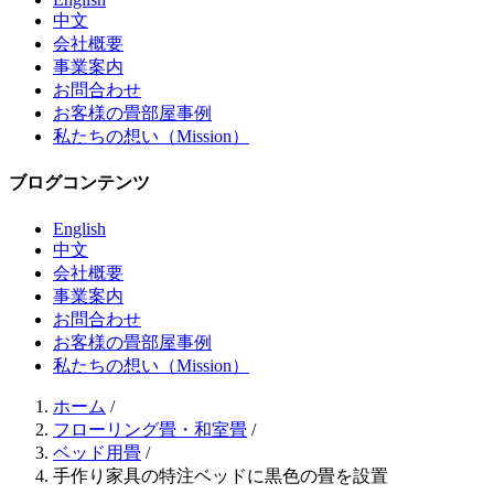
中文
会社概要
事業案内
お問合わせ
お客様の畳部屋事例
私たちの想い（Mission）
ブログコンテンツ
English
中文
会社概要
事業案内
お問合わせ
お客様の畳部屋事例
私たちの想い（Mission）
ホーム
/
フローリング畳・和室畳
/
ベッド用畳
/
手作り家具の特注ベッドに黒色の畳を設置