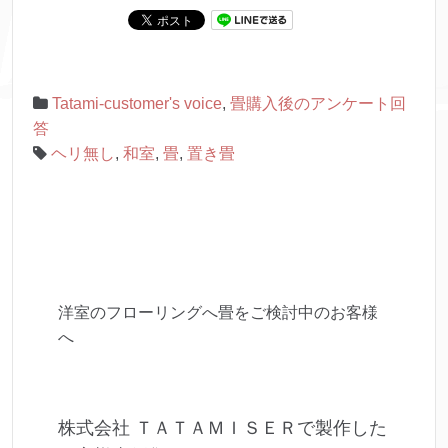
Tatami-customer's voice
,
畳購入後のアンケート回
答
ヘリ無し
,
和室
,
畳
,
置き畳
洋室のフローリングへ畳をご検討中のお客様
へ
株式会社 ＴＡＴＡＭＩＳＥＲで製作した