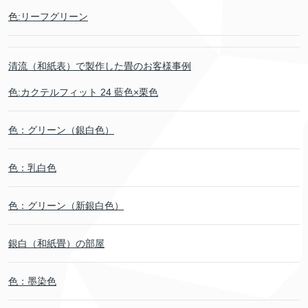
色:リーフグリーン
清流（和紙表）で製作した畳のお客様事例
色:カクテルフィット 24 藍色×栗色
色：グリーン（銀白色）
色：乳白色
色：グリーン（新銀白色）
銀白（和紙畳）の部屋
色：墨染色