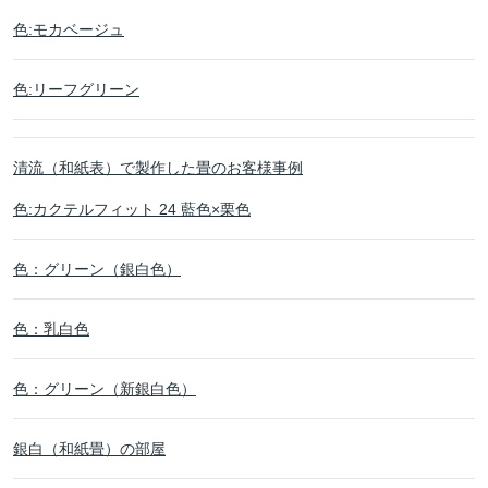
色:モカベージュ
色:リーフグリーン
清流（和紙表）で製作した畳のお客様事例
色:カクテルフィット 24 藍色×栗色
色：グリーン（銀白色）
色：乳白色
色：グリーン（新銀白色）
銀白（和紙畳）の部屋