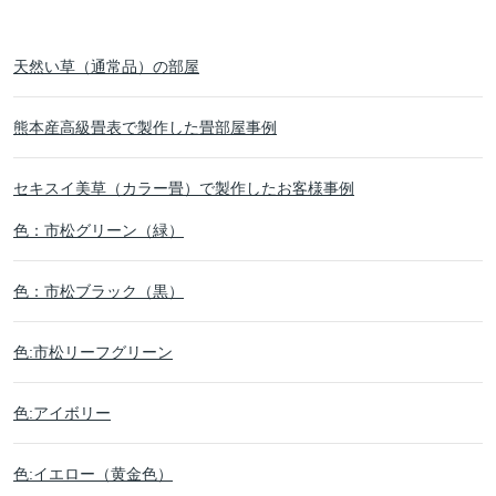
天然い草（通常品）の部屋
熊本産高級畳表で製作した畳部屋事例
セキスイ美草（カラー畳）で製作したお客様事例
色：市松グリーン（緑）
色：市松ブラック（黒）
色:市松リーフグリーン
色:アイボリー
色:イエロー（黄金色）