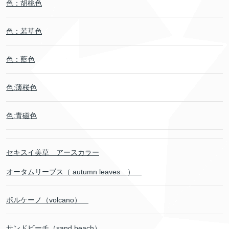
色：胡桃色
色：若草色
色：藍色
色:薄桜色
色:青磁色
セキスイ美草 アースカラー
オータムリーブス（ autumn leaves ）
ボルケーノ（volcano）
サンドビーチ（sand beach）