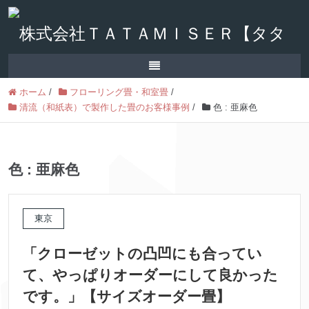
ホーム
/
フローリング畳・和室畳
/
清流（和紙表）で製作した畳のお客様事例
/
色 : 亜麻色
色 : 亜麻色
東京
「クローゼットの凸凹にも合ってい
て、やっぱりオーダーにして良かった
です。」【サイズオーダー畳】