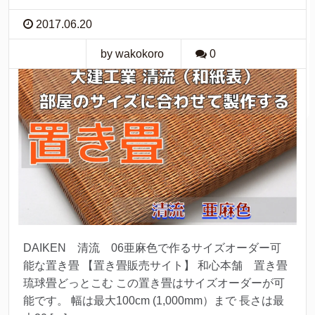
2017.06.20
by wakokoro
0
DAIKEN 清流 06亜麻色で作るサイズオーダー可
能な置き畳 【置き畳販売サイト】 和心本舗 置き畳
琉球畳どっとこむ この置き畳はサイズオーダーが可
能です。 幅は最大100cm (1,000mm）まで 長さは最