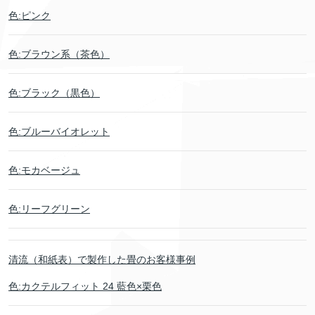
色:ピンク
色:ブラウン系（茶色）
色:ブラック（黒色）
色:ブルーバイオレット
色:モカベージュ
色:リーフグリーン
清流（和紙表）で製作した畳のお客様事例
色:カクテルフィット 24 藍色×栗色