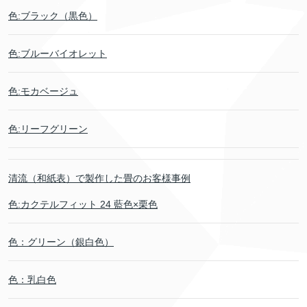
色:ブラック（黒色）
色:ブルーバイオレット
色:モカベージュ
色:リーフグリーン
清流（和紙表）で製作した畳のお客様事例
色:カクテルフィット 24 藍色×栗色
色：グリーン（銀白色）
色：乳白色