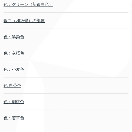
色：グリーン（新銀白色）
銀白（和紙畳）の部屋
色：墨染色
色：灰桜色
色：小麦色
色:白茶色
色：胡桃色
色：若草色