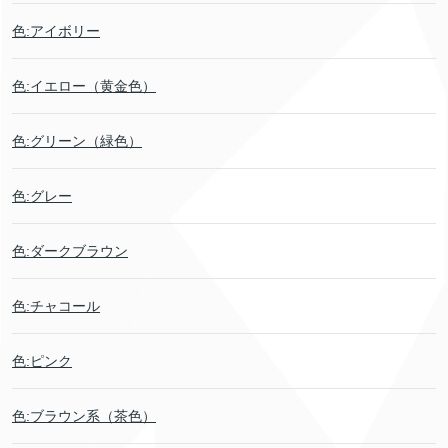
色:アイボリー
色:イエロー（黄金色）
色:グリーン（緑色）
色:グレー
色:ダークブラウン
色:チャコール
色:ピンク
色:ブラウン系（茶色）