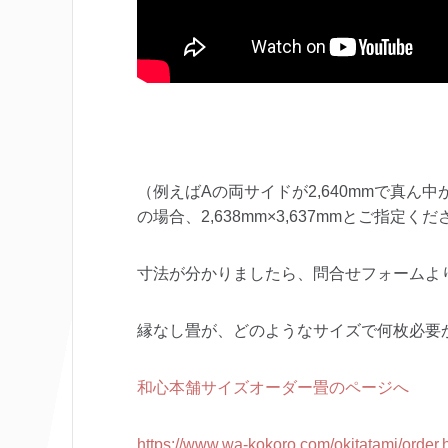
（例えばAの両サイドが2,640mmで真ん中が2
の場合、2,638mm×3,637mmとご指定く
寸法が分かりましたら、問合せフォームよ
縁なし畳が、どのようなサイズで何枚必要
和心本舗サイズオーダー畳のページへ
https://www.wa-kokoro.com/okitatami/order.