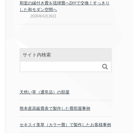
和室の縁付き畳を琉球畳へDIYで交換！すっきり
した和モダン空間へ
2026年6月26日
サイト内検索

天然い草（通常品）の部屋
熊本産高級畳表で製作した畳部屋事例
セキスイ美草（カラー畳）で製作したお客様事例