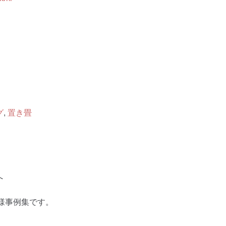
グ
,
置き畳
へ
様事例集です。