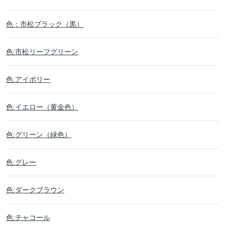
色：市松ブラック（黒）
色:市松リーフグリーン
色:アイボリー
色:イエロー（黄金色）
色:グリーン（緑色）
色:グレー
色:ダークブラウン
色:チャコール