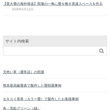
【置き畳の海外発送】部屋の一角に畳を敷き茶道スペースを作る
2026年6月12日
サイト内検索

天然い草（通常品）の部屋
熊本産高級畳表で製作した畳部屋事例
セキスイ美草（カラー畳）で製作したお客様事例
色：市松グリーン（緑）