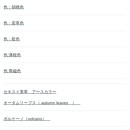
色：胡桃色
色：若草色
色：藍色
色:薄桜色
色:青磁色
セキスイ美草 アースカラー
オータムリーブス（ autumn leaves ）
ボルケーノ（volcano）