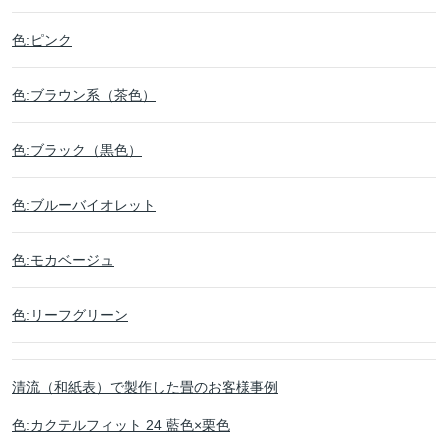
色:ピンク
色:ブラウン系（茶色）
色:ブラック（黒色）
色:ブルーバイオレット
色:モカベージュ
色:リーフグリーン
清流（和紙表）で製作した畳のお客様事例
色:カクテルフィット 24 藍色×栗色