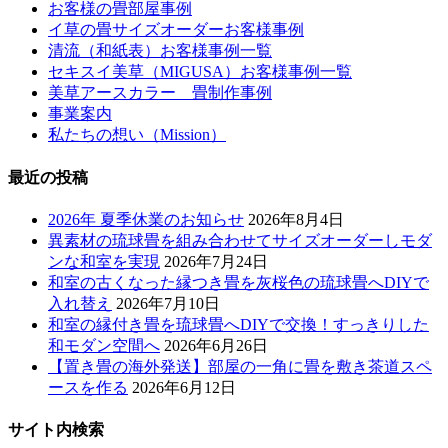
お客様の畳部屋事例
イ草の畳サイズオーダーお客様事例
清流（和紙表）お客様事例一覧
セキスイ美草（MIGUSA）お客様事例一覧
美草アースカラー 畳制作事例
事業案内
私たちの想い（Mission）
最近の投稿
2026年 夏季休業のお知らせ
2026年8月4日
異素材の琉球畳を組み合わせてサイズオーダーしモダ
ンな和室を実現
2026年7月24日
和室の古くなった縁つき畳を灰桜色の琉球畳へDIYで
入れ替え
2026年7月10日
和室の縁付き畳を琉球畳へDIYで交換！すっきりした
和モダン空間へ
2026年6月26日
【置き畳の海外発送】部屋の一角に畳を敷き茶道スペ
ースを作る
2026年6月12日
サイト内検索