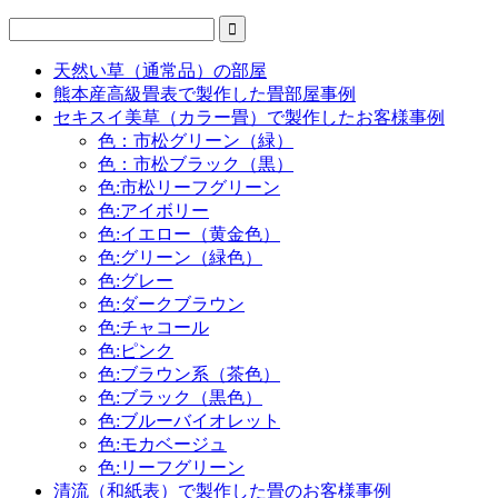

天然い草（通常品）の部屋
熊本産高級畳表で製作した畳部屋事例
セキスイ美草（カラー畳）で製作したお客様事例
色：市松グリーン（緑）
色：市松ブラック（黒）
色:市松リーフグリーン
色:アイボリー
色:イエロー（黄金色）
色:グリーン（緑色）
色:グレー
色:ダークブラウン
色:チャコール
色:ピンク
色:ブラウン系（茶色）
色:ブラック（黒色）
色:ブルーバイオレット
色:モカベージュ
色:リーフグリーン
清流（和紙表）で製作した畳のお客様事例