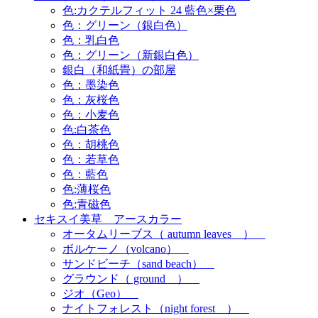
色:カクテルフィット 24 藍色×栗色
色：グリーン（銀白色）
色：乳白色
色：グリーン（新銀白色）
銀白（和紙畳）の部屋
色：墨染色
色：灰桜色
色：小麦色
色:白茶色
色：胡桃色
色：若草色
色：藍色
色:薄桜色
色:青磁色
セキスイ美草 アースカラー
オータムリーブス（ autumn leaves ）
ボルケーノ（volcano）
サンドビーチ（sand beach）
グラウンド（ ground ）
ジオ（Geo）
ナイトフォレスト（night forest ）