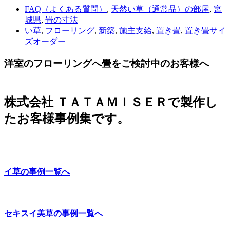
FAQ（よくある質問）
,
天然い草（通常品）の部屋
,
宮
城県
,
畳の寸法
い草
,
フローリング
,
新築
,
施主支給
,
置き畳
,
置き畳サイ
ズオーダー
洋室のフローリングへ畳をご検討中のお客様へ
株式会社 ＴＡＴＡＭＩＳＥＲで製作し
たお客様事例集です。
イ草の事例一覧へ
セキスイ美草の事例一覧へ