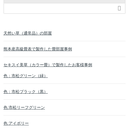

天然い草（通常品）の部屋
熊本産高級畳表で製作した畳部屋事例
セキスイ美草（カラー畳）で製作したお客様事例
色：市松グリーン（緑）
色：市松ブラック（黒）
色:市松リーフグリーン
色:アイボリー