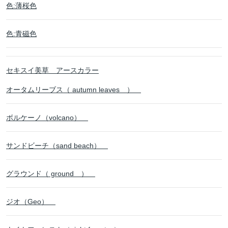
色:薄桜色
色:青磁色
セキスイ美草 アースカラー
オータムリーブス（ autumn leaves ）
ボルケーノ（volcano）
サンドビーチ（sand beach）
グラウンド（ ground ）
ジオ（Geo）