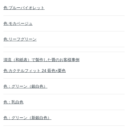
色:ブルーバイオレット
色:モカベージュ
色:リーフグリーン
清流（和紙表）で製作した畳のお客様事例
色:カクテルフィット 24 藍色×栗色
色：グリーン（銀白色）
色：乳白色
色：グリーン（新銀白色）