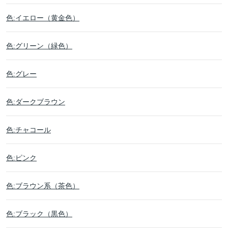
色:イエロー（黄金色）
色:グリーン（緑色）
色:グレー
色:ダークブラウン
色:チャコール
色:ピンク
色:ブラウン系（茶色）
色:ブラック（黒色）