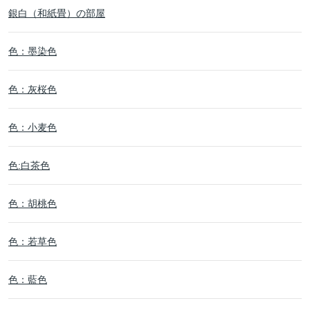
銀白（和紙畳）の部屋
色：墨染色
色：灰桜色
色：小麦色
色:白茶色
色：胡桃色
色：若草色
色：藍色