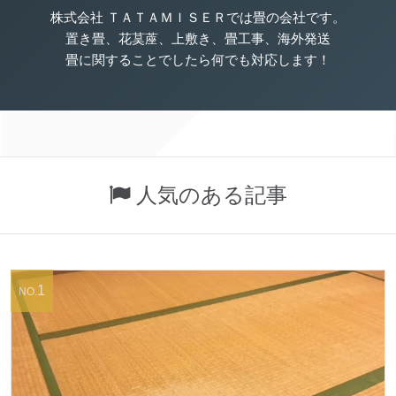
株式会社 ＴＡＴＡＭＩＳＥＲでは畳の会社です。
置き畳、花茣蓙、上敷き、畳工事、海外発送
畳に関することでしたら何でも対応します！
人気のある記事
1
NO.