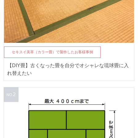
セキスイ美草（カラー畳）で製作したお客様事例
【DIY畳】古くなった畳を自分でオシャレな琉球畳に入
れ替えたい
2
NO.