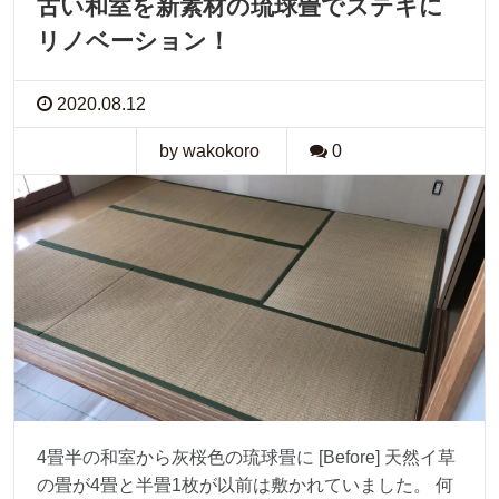
古い和室を新素材の琉球畳でステキに
リノベーション！
2020.08.12
by wakokoro
0
4畳半の和室から灰桜色の琉球畳に [Before] 天然イ草
の畳が4畳と半畳1枚が以前は敷かれていました。 何